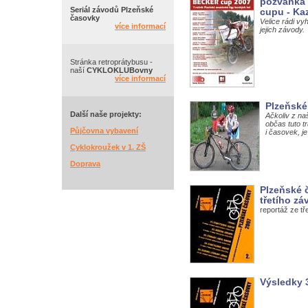
pozvánka 
Seriál závodů Plzeňské
cupu - Ka
časovky
Velice rádi v
více informací
jejich závody.
Stránka retroprátybusu -
naší
CYKLOKLUBovny
více informací
Plzeňské 
Další naše projekty:
Ačkoliv z na
občas tuto tr
Půjčovna vybavení
i časovek, je
Cyklokroužek v 1. ZŠ
Doprava
Plzeňské č
třetího z
reportáž ze t
Výsledky 