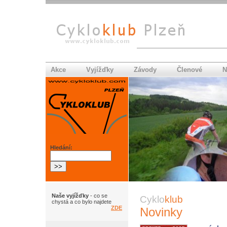
Akce
Vyjížďky
Závody
Členové
N
Hledání:
Naše vyjížďky
- co se
Cyklo
klub
chystá a co bylo najdete
ZDE
Novinky