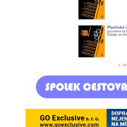
Plzeňské č
pozvánka na t
Šťáhlav do R
1
...
38