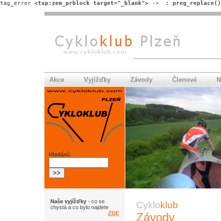
tag_error 
<txp:zem_prblock target="_blank">
 -> 
 : preg_replace()
Akce
Vyjížďky
Závody
Členové
N
Hledání:
Naše vyjížďky
- co se
Cyklo
klub
chystá a co bylo najdete
ZDE
Závody