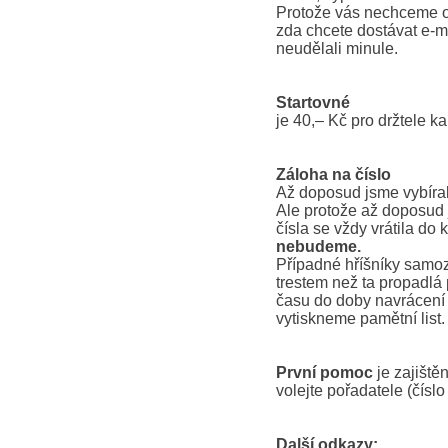
Protože vás nechceme ob
zda chcete dostávat e-m
neudělali minule.
Startovné
je 40,– Kč pro držtele k
Záloha na číslo
Až doposud jsme vybíral
Ale protože až doposud 
čísla se vždy vrátila do
nebudeme.
Případné hříšníky samoz
trestem než ta propadlá
času do doby navrácení 
vytiskneme pamětní list.
První pomoc
je zajiště
volejte pořadatele (čísl
Další odkazy: