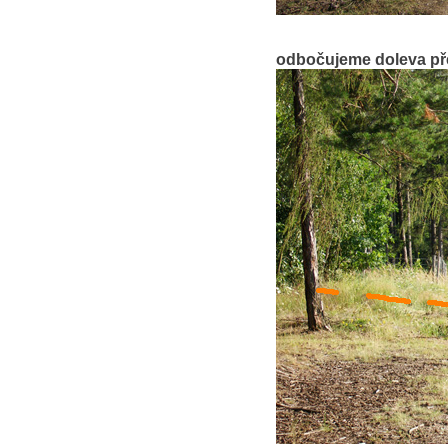
odbočujeme doleva př