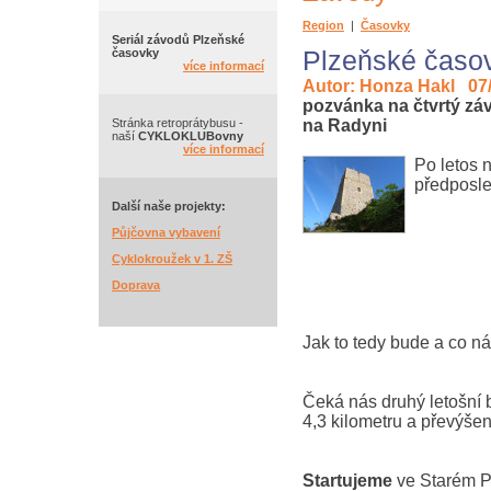
Region
|
Časovky
Seriál závodů Plzeňské
Plzeňské časov
časovky
více informací
Autor: Honza Hakl 07
pozvánka na čtvrtý zá
Stránka retroprátybusu -
na Radyni
naší
CYKLOKLUBovny
více informací
Po letos 
předposled
Další naše projekty:
Půjčovna vybavení
Cyklokroužek v 1. ZŠ
Doprava
Jak to tedy bude a co n
Čeká nás druhý letošní 
4,3 kilometru a převýšen
Startujeme
ve Starém Pl