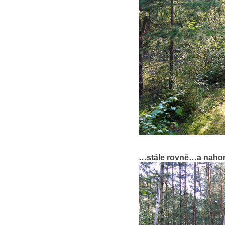
…stále rovně…a naho