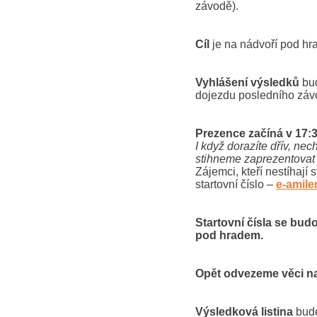
závodě).
Cíl
je na nádvoří pod h
Vyhlášení výsledků
bud
dojezdu posledního záv
Prezence začíná v 17:
I když dorazíte dřív, ne
stihneme zaprezentovat 
Zájemci, kteří nestíhají 
startovní číslo –
e-amil
Startovní čísla se budo
pod hradem.
Opět odvezeme věci na 
Výsledková listina
bude