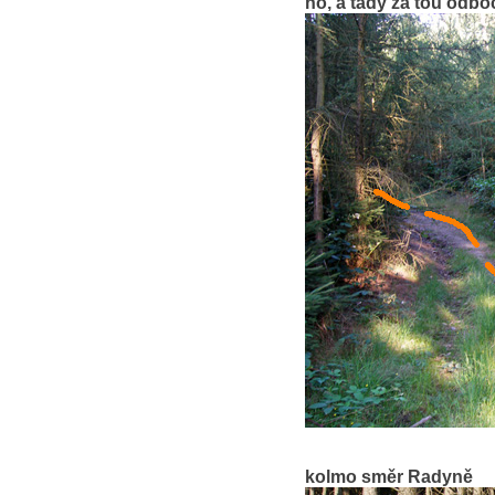
no, a tady za tou odbo
kolmo směr Radyně