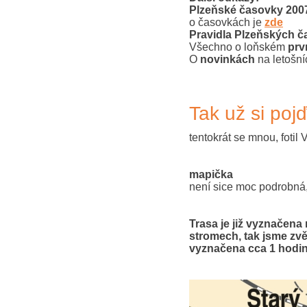
Plzeňské časovky 2007
o časovkách je
zde
Pravidla Plzeňských 
Všechno o loňském
prv
O
novinkách
na letošn
Tak už si poj
tentokrát se mnou, fotil 
mapička
není sice moc podrobná, 
Trasa je již vyznačena
stromech, tak jsme zvěd
vyznačena cca 1 hodi