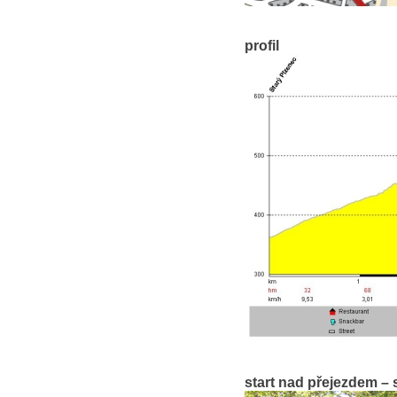
profil
start nad přejezdem – 