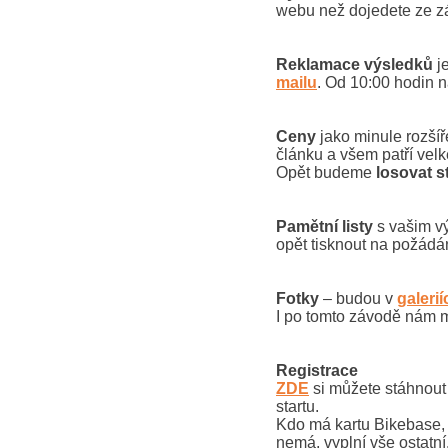
webu než dojedete ze 
Reklamace výsledků
je
mailu
. Od 10:00 hodin n
Ceny
jako minule rozšíř
článku a všem patří velk
Opět budeme
losovat s
Pamětní listy
s vašim v
opět tisknout na požádá
Fotky
– budou v
galerií
I po tomto závodě nám m
Registrace
ZDE
si můžete stáhnout p
startu.
Kdo má kartu Bikebase, v
nemá, vyplní vše ostatní