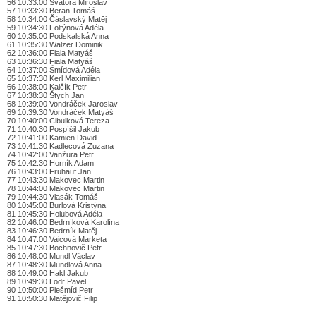
56 10:33:00 Švátora Miroslav
57 10:33:30 Beran Tomáš
58 10:34:00 Čáslavský Matěj
59 10:34:30 Foltýnová Adéla
60 10:35:00 Podskalská Anna
61 10:35:30 Walzer Dominik
62 10:36:00 Fiala Matyáš
63 10:36:30 Fiala Matyáš
64 10:37:00 Šmídová Adéla
65 10:37:30 Kerl Maximilian
66 10:38:00 Kalčík Petr
67 10:38:30 Štych Jan
68 10:39:00 Vondráček Jaroslav
69 10:39:30 Vondráček Matyáš
70 10:40:00 Cibulková Tereza
71 10:40:30 Pospíšil Jakub
72 10:41:00 Kamien David
73 10:41:30 Kadlecová Zuzana
74 10:42:00 Vanžura Petr
75 10:42:30 Horník Adam
76 10:43:00 Frühauf Jan
77 10:43:30 Makovec Martin
78 10:44:00 Makovec Martin
79 10:44:30 Vlasák Tomáš
80 10:45:00 Burlová Kristýna
81 10:45:30 Holubová Adéla
82 10:46:00 Bedrníková Karolína
83 10:46:30 Bedrník Matěj
84 10:47:00 Vaicová Marketa
85 10:47:30 Bochnovič Petr
86 10:48:00 Mundl Václav
87 10:48:30 Mundlová Anna
88 10:49:00 Hakl Jakub
89 10:49:30 Lodr Pavel
90 10:50:00 Plešmíd Petr
91 10:50:30 Matějovič Filip