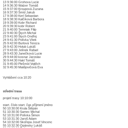
13 9:36:00 Grohova Lucie
14 9:36:30 Walzer Tomáš
15 9:37:00 Kroupová Zuzana
16 9:37:30 Šmíd Jakub
17 9:38:00 Kerl Sebastian
18 9:38:30 Kalčíková Barbora
19 9:39:00 Kobr Richard
20 9:39:30 kobr Robert
21 9:40:00 Temniak Filip
22 9:40:30 Štych Michal
23 9:41:00 Štych Ondřej
24 9:41:30 Polívka Vítek
25 9:42:00 Burlová Tereza
26 9:42:30 Holub Lukáš
27 9:43:00 Jelínek Rafael
28 9:43:30 Janečková Lucie
29 9:44:00 kosnar Jaroslav
30 9:44:30 Hakl Tomáš
31 9:45:00 Plešmíd Vojtěch
32 9:45:30 Matějovičová Eva
Vyhlášení cca 10:20
střední trasa
projetí trasy 10:10:00
start. číslo start. čas příjmení jméno
50 10:30:00 Krula Štěpán
51 10:30:30 Samec Michal
52 10:31:00 Polívka Šimon
53 10:31:30 Jaroš Adam
54 10:32:00 Skořepa Josef Vincenc
55 10:32:30 Opánsky Lukáš