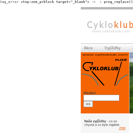
tag_error 
<txp:zem_prblock target="_blank">
 -> 
 : preg_replace()
Akce
Vyjížďky
Hledání:
Naše vyjížďky
- co se
chystá a co bylo najdete
ZDE