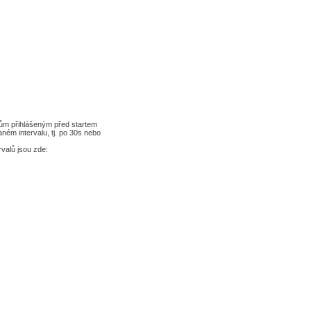
níkům přihlášeným před startem
aném intervalu, tj. po 30s nebo
rvalů jsou zde: