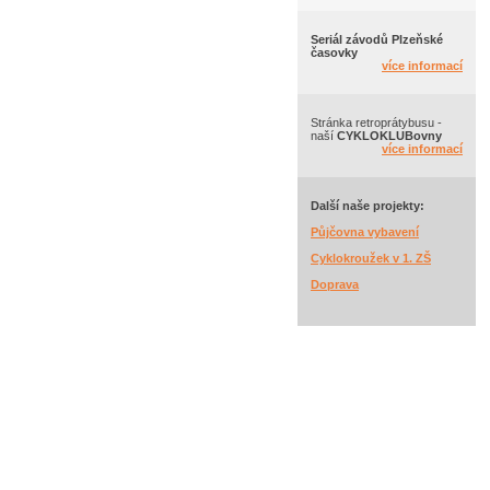
Seriál závodů Plzeňské
časovky
více informací
Stránka retroprátybusu -
naší
CYKLOKLUBovny
více informací
Další naše projekty:
Půjčovna vybavení
Cyklokroužek v 1. ZŠ
Doprava