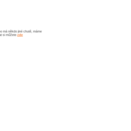
bo má někdo jiné chutě, máme
at si můžete
zde