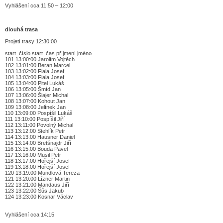
Vyhlášení cca 11:50 – 12:00
dlouhá trasa
Projetí trasy 12:30:00
start. číslo start. čas příjmení jméno
101 13:00:00 Jarolím Vojtěch
102 13:01:00 Beran Marcel
103 13:02:00 Fiala Josef
104 13:03:00 Fiala Josef
105 13:04:00 Pitel Lukáš
106 13:05:00 Šmíd Jan
107 13:06:00 Šlajer Michal
108 13:07:00 Kohout Jan
109 13:08:00 Jelínek Jan
110 13:09:00 Pospíšil Lukáš
111 13:10:00 Pospíšil Jiří
112 13:11:00 Povolný Michal
113 13:12:00 Stehlík Petr
114 13:13:00 Hausner Daniel
115 13:14:00 Bretšnajdr Jiří
116 13:15:00 Bouda Pavel
117 13:16:00 Musil Petr
118 13:17:00 Hořejší Josef
119 13:18:00 Hořejší Josef
120 13:19:00 Mundlová Tereza
121 13:20:00 Lízner Martin
122 13:21:00 Mandaus Jiří
123 13:22:00 Šůs Jakub
124 13:23:00 Kosnar Václav
Vyhlášení cca 14:15