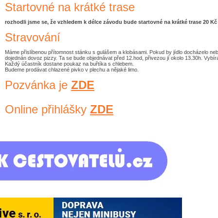
Startovné na krátké trase
rozhodli jsme se, že vzhledem k délce závodu bude startovné na krátké trase 20 Kč
Stravování
Máme přislíbenou přítomnost stánku s gulášem a klobásami. Pokud by jídlo docházelo ne
dojednán dovoz pizzy. Ta se bude objednávat před 12.hod, přivezou jí okolo 13.30h. Vybír
Každý účastník dostane poukaz na buřtíka s chlebem.
Budeme prodávat chlazené pivko v plechu a nějaké limo.
Pozvánka je
ZDE
Online přihlášky
ZDE