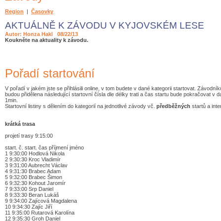
Region
|
Časovky
AKTUÁLNĚ K ZÁVODU V KYJOVSKÉM LESE
Autor: Honza Hakl 08/22/13
Koukněte na aktuality k závodu.
Pořadí startování
V pořadí v jakém jste se přihlásili online, v tom budete v dané kategorii startovat. Závod
budou přidělena následující startovní čísla dle délky trati a čas startu bude pokračovat v d
1min.
Startovní listiny s dělením do kategorií na jednotlivé závody vč.
předběžných
startů a inte
krátká trasa
projetí trasy 9:15:00
start. č. start. čas příjmení jméno
1 9:30:00 Hodlová Nikola
2 9:30:30 Kroc Vladimír
3 9:31:00 Aubrecht Václav
4 9:31:30 Brabec Adam
5 9:32:00 Brabec Šimon
6 9:32:30 Kohout Jaromír
7 9:33:00 Srp Daniel
8 9:33:30 Beran Lukáš
9 9:34:00 Zajícová Magdalena
10 9:34:30 Zajíc Jiří
11 9:35:00 Rutarová Karolína
12 9:35:30 Groh Daniel