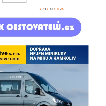
1
...
4
|
5
|
6
|
7
|
8
...
45