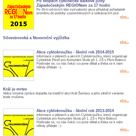
Po stopách cyklistické dálkové jízdy
Západočeským REGIONem za 17 hodin
Po 30-ti ročnících této vytrvalostní akce přinášejí pořadatelé
proměnu do podoby vzpomínkových a setkávacích jízd.
více...
Silvestrovská a Novoroční vyjížďka
více...
Akce cyklokroužku - školní rok 2014-2015
Informace o plánech a akcích Cyklokroužku, který organizuje
Cykloklub Plzeň pro Komunitní školu při 1. ZŠ v Plzni Bolevci.
Podívejte se, co nás čeká i co jsme dělali a třeba se k nám
někdy přidejte :-).
více...
Král je mrtev
Velice smutná zpráva dopadla na tradiční akci Král Šumavy a jeho silniční varianta
bude zrušena.
více...
Akce cyklokroužku - školní rok 2013-2014
Informace o plánech a akcích Cyklokroužku, který organizuje
Cykloklub pro Komunitní školu při 1. ZŠ v Plzni Bolevci.
Podívejte se, co nás čeká i co jsme dělali a třeba se k nám
někdy přidejte :-).
více...