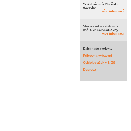
Seriál závodů Plzeňské
časovky
více informací
Stránka retroprátybusu -
naší
CYKLOKLUBovny
více informací
Další naše projekty:
Půjčovna vybavení
Cyklokroužek v 1. ZŠ
Doprava