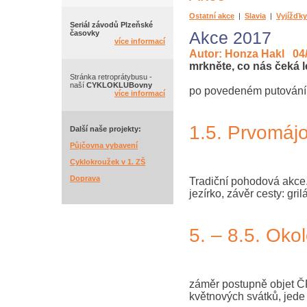
Ostatní akce
|
Slavia
|
Vyjížďky
Seriál závodů Plzeňské
Akce 2017
časovky
více informací
Autor: Honza Hakl 04
mrkněte, co nás čeká l
Stránka retroprátybusu -
naší
CYKLOKLUBovny
po povedeném putování k
více informací
1.5. Prvomáj
Další naše projekty:
Půjčovna vybavení
Cyklokroužek v 1. ZŠ
Doprava
Tradiční pohodová akce.
jezírko, závěr cesty: gr
5. – 8.5. Oko
záměr postupně objet ČR 
květnových svátků, jede 