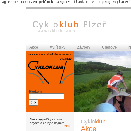
tag_error 
<txp:zem_prblock target="_blank">
 -> 
 : preg_replace()
Akce
Vyjížďky
Závody
Členové
N
Hledání:
Naše vyjížďky
- co se
Cyklo
klub
chystá a co bylo najdete
ZDE
Akce