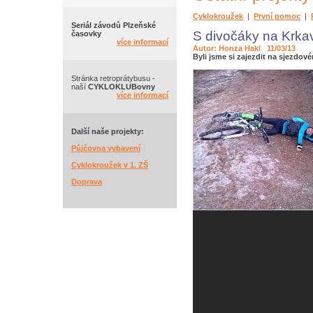
Cyklokroužek
|
První pomoc
|
Seriál závodů Plzeňské
S divočáky na Krka
časovky
více informací
Autor: Honza Hakl 11/03/13
Byli jsme si zajezdit na sjezdo
Stránka retroprátybusu -
naší
CYKLOKLUBovny
více informací
Další naše projekty:
Půjčovna vybavení
Cyklokroužek v 1. ZŠ
Doprava