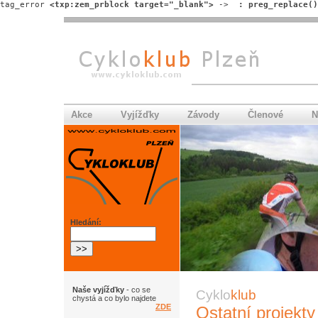
tag_error 
<txp:zem_prblock target="_blank">
 -> 
 : preg_replace()
Akce
Vyjížďky
Závody
Členové
N
Hledání:
Naše vyjížďky
- co se
Cyklo
klub
chystá a co bylo najdete
ZDE
Ostatní projekty