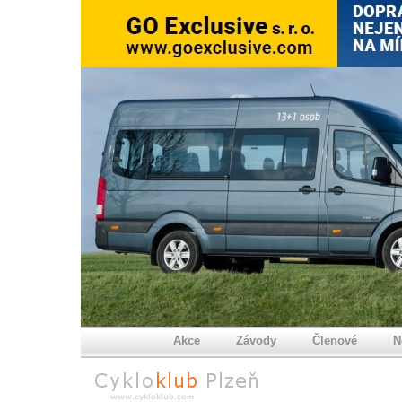
Akce
Závody
Členové
N