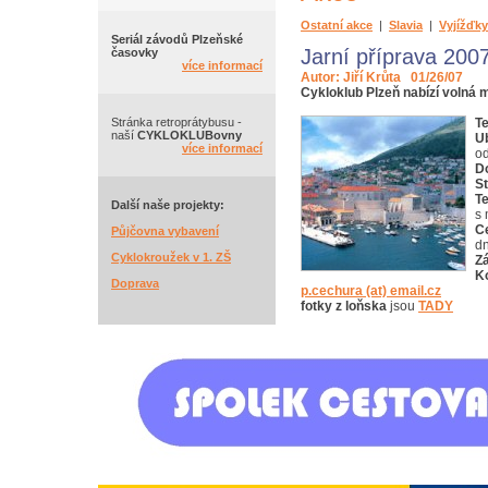
Ostatní akce
|
Slavia
|
Vyjížďky
Seriál závodů Plzeňské
Jarní příprava 200
časovky
více informací
Autor: Jiří Krůta 01/26/07
Cykloklub Plzeň nabízí volná m
Stránka retroprátybusu -
T
naší
CYKLOKLUBovny
U
více informací
od
D
St
Te
Další naše projekty:
s 
C
Půjčovna vybavení
dn
Cyklokroužek v 1. ZŠ
Zá
K
Doprava
p.cechura (at) e­mail.cz
fotky z loňska
jsou
TADY