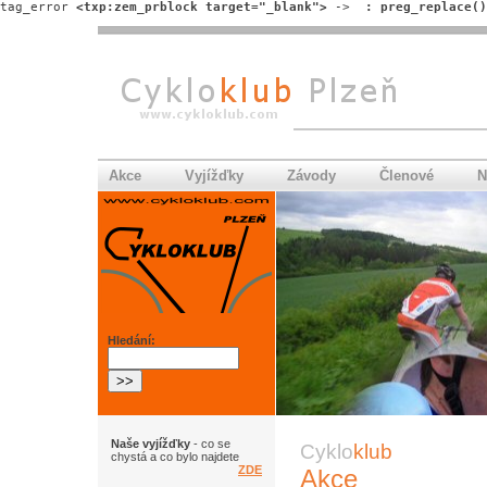
tag_error 
<txp:zem_prblock target="_blank">
 -> 
 : preg_replace()
Akce
Vyjížďky
Závody
Členové
N
Hledání:
Naše vyjížďky
- co se
Cyklo
klub
chystá a co bylo najdete
ZDE
Akce