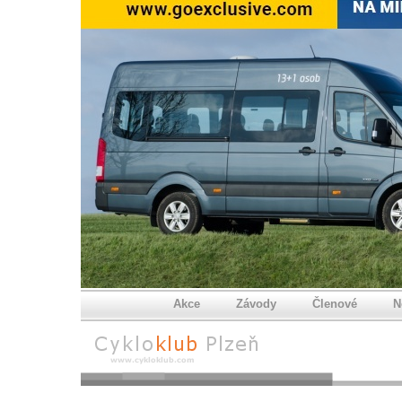
Akce
Závody
Členové
N