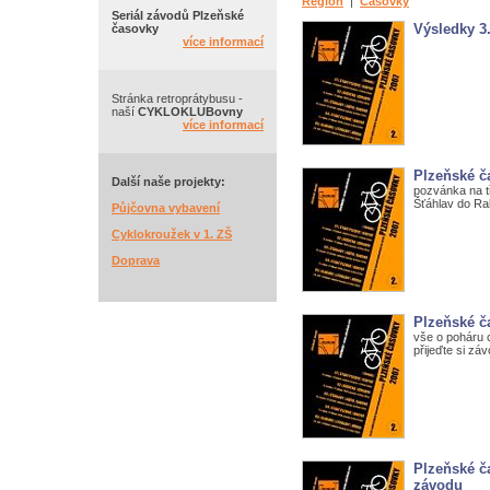
Region
|
Časovky
Seriál závodů Plzeňské
Výsledky 3
časovky
více informací
Stránka retroprátybusu -
naší
CYKLOKLUBovny
více informací
Plzeňské ča
Další naše projekty:
pozvánka na t
Šťáhlav do R
Půjčovna vybavení
Cyklokroužek v 1. ZŠ
Doprava
Plzeňské ča
vše o poháru c
přijeďte si zá
Plzeňské č
závodu