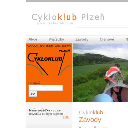
Akce
Vyjížďky
Závody
Členové
N
Hledání:
Naše vyjížďky
- co se
Cyklo
klub
chystá a co bylo najdete
ZDE
Závody